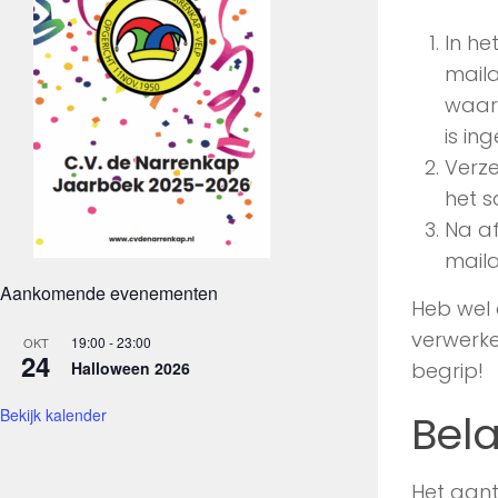
In he
maila
waari
is in
Verze
het s
Na a
maila
Aankomende evenementen
Heb wel 
verwerke
19:00
-
23:00
OKT
24
Halloween 2026
begrip!
Bekijk kalender
Bela
Het aant