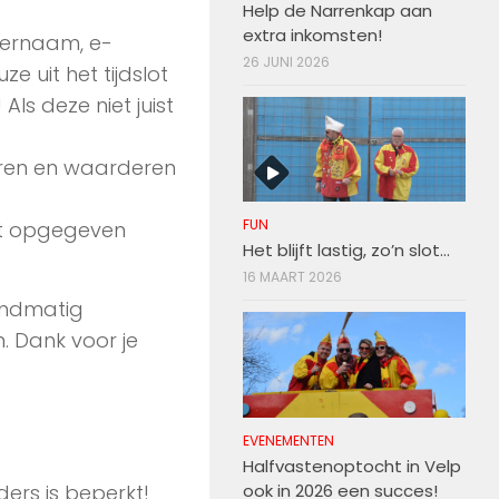
Help de Narrenkap aan
extra inkomsten!
ternaam, e-
26 JUNI 2026
 uit het tijdslot
Als deze niet juist
leren en waarderen
FUN
et opgegeven
Het blijft lastig, zo’n slot…
16 MAART 2026
handmatig
. Dank voor je
EVENEMENTEN
Halfvastenoptocht in Velp
ook in 2026 een succes!
ers is beperkt!