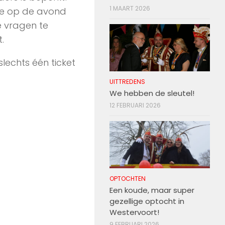
1 MAART 2026
 je op de avond
je vragen te
.
echts één ticket
UITTREDENS
We hebben de sleutel!
12 FEBRUARI 2026
OPTOCHTEN
Een koude, maar super
gezellige optocht in
Westervoort!
9 FEBRUARI 2026