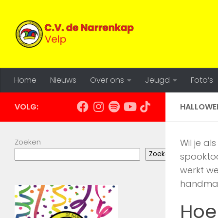
Doorgaan naar inhoud
Home
Nieuws
Over ons
Jeugd
Foto’s
VOLG:
HALLOWEE
Zoeken
Wil je a
Zoeken
spooktoc
werkt we
handmati
Hoe