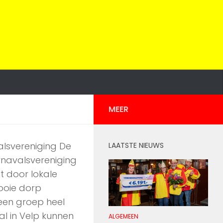
MEER
valsvereniging De
LAATSTE NIEUWS
rnavalsvereniging
ht door lokale
ooie dorp
een groep heel
l in Velp kunnen
ALGEMEEN