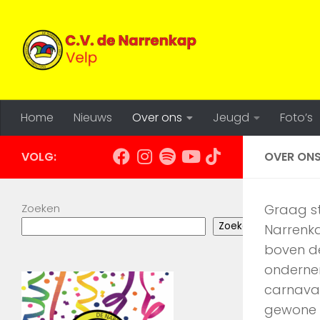
Doorgaan naar inhoud
Home
Nieuws
Over ons
Jeugd
Foto’s
VOLG:
OVER ON
Zoeken
Graag st
Zoeken
Narrenka
boven de 
ondernem
carnaval
gewone 