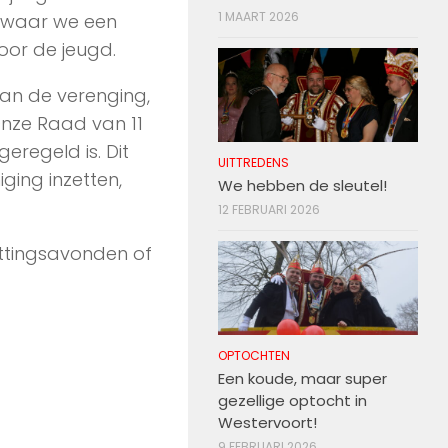
1 MAART 2026
, waar we een
oor de jeugd.
van de verenging,
nze Raad van 11
eregeld is. Dit
UITTREDENS
iging inzetten,
We hebben de sleutel!
12 FEBRUARI 2026
ittingsavonden of
OPTOCHTEN
Een koude, maar super
gezellige optocht in
Westervoort!
9 FEBRUARI 2026