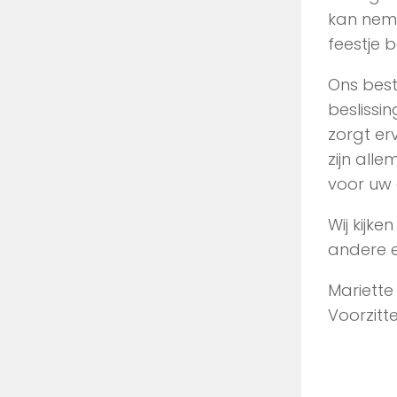
kan neme
feestje 
Ons best
beslissi
zorgt er
zijn alle
voor uw 
Wij kijk
andere 
Mariette 
Voorzitt