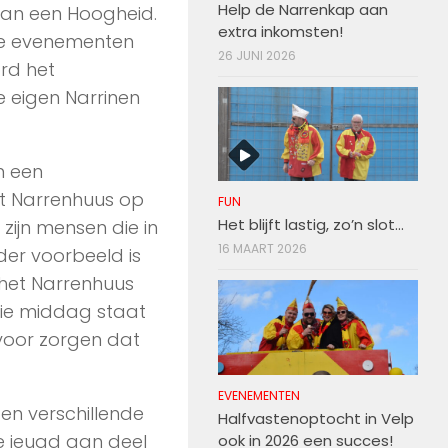
Help de Narrenkap aan
van een Hoogheid.
extra inkomsten!
vele evenementen
26 JUNI 2026
ord het
 eigen Narrinen
n een
et Narrenhuus op
FUN
Het blijft lastig, zo’n slot…
zijn mensen die in
16 MAART 2026
der voorbeeld is
p het Narrenhuus
Die middag staat
rvoor zorgen dat
EVENEMENTEN
ben verschillende
Halfvastenoptocht in Velp
 jeugd aan deel
ook in 2026 een succes!