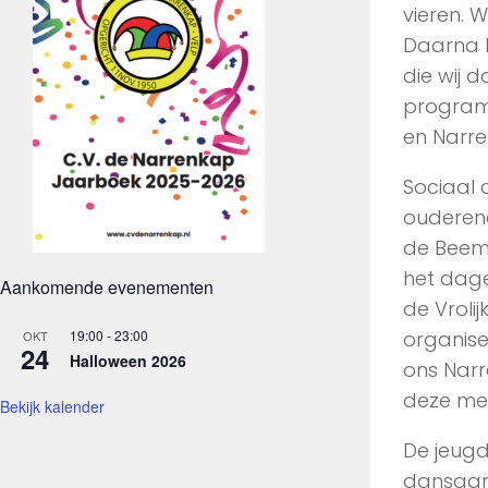
vieren. 
Daarna k
die wij 
program
en Narre
Sociaal 
ouderena
de Beemd
het dage
Aankomende evenementen
de Vroli
19:00
-
23:00
organise
OKT
24
Halloween 2026
ons Narr
deze me
Bekijk kalender
De jeugd
dansgar