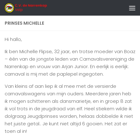
Doorgaan naar inhoud
PRINSES MICHELLE
Hi hallo,
Ik ben Michelle Flipse, 32 jaar, en trotse moeder van Boaz
– één van de jongste leden van Carnavalsvereniging de
Narrenkap en vrouw van Arjan Junior. En eerlijk is eerlijk:
carnaval is mij met de paplepel ingegoten.
Van kleins af aan liep ik al mee met de versierde
carnavalswagens van mijn ouders. Meerdere jaren heb
ik mogen schitteren als dansmarietje, en in groep 8 zat
ik vol trots in de jeugdraad van elf. Heel stiekem wilde ik
dolgraag Jeugdprinses worden, helaas dobbelde ik niet
het juiste getal.. Je kunt niet altijd 6 gooien. Het zat er
toen al in!