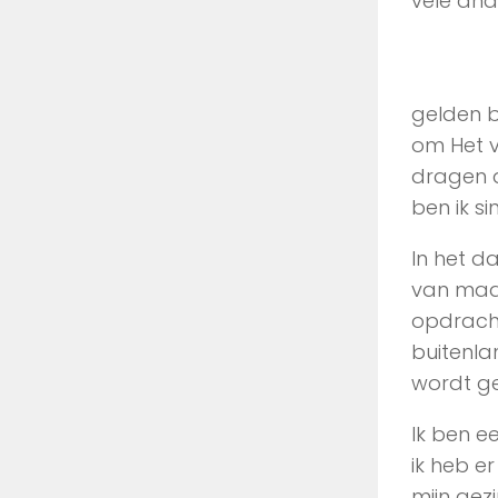
vele and
gelden b
om Het 
dragen a
ben ik s
In het d
van maan
opdracht
buitenla
wordt ge
Ik ben e
ik heb er
mijn gez