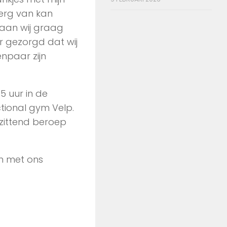
 erg van kan
gaan wij graag
r gezorgd dat wij
npaar zijn
5 uur in de
tional gym Velp.
n zittend beroep
n met ons