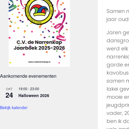
Samen me
jaar oud 
Jaren ge
dansgro
werd elk
narrenki
garde e
kavobus.
Aankomende evenementen
samen me
lakei gew
19:00
-
23:00
OKT
24
Halloween 2026
mooie en
jeugdpri
Bekijk kalender
vader, 2
ben ik d