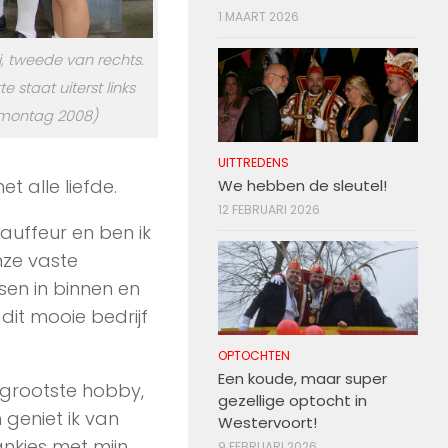
1 MAART 2026
i, tweede van rechts.
e staat uiterst links
montag 2008)
UITTREDENS
t alle liefde.
We hebben de sleutel!
12 FEBRUARI 2026
auffeur en ben ik
nze vaste
sen in binnen en
dit mooie bedrijf
OPTOCHTEN
Een koude, maar super
 grootste hobby,
gezellige optocht in
 geniet ik van
Westervoort!
ankjes met mijn
9 FEBRUARI 2026