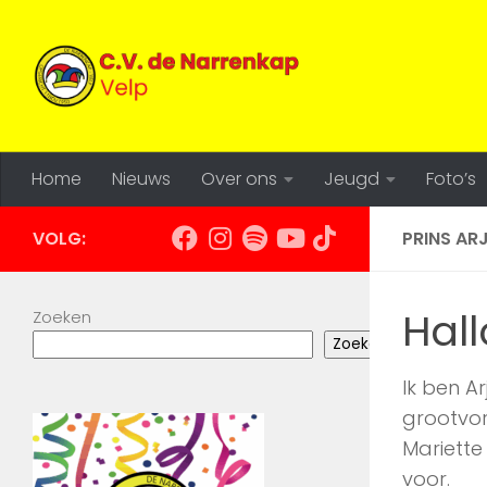
Doorgaan naar inhoud
Home
Nieuws
Over ons
Jeugd
Foto’s
VOLG:
PRINS ARJ
Hall
Zoeken
Zoeken
Ik ben A
grootvor
Mariette 
voor.