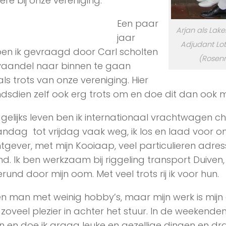
ere bij onze vereniging.
Een paar
Arjan als Lake
jaar
Adjudant Lott
en ik gevraagd door Carl scholten
(Rosen
vaandel naar binnen te gaan
ls trots van onze vereniging. Hier
indsdien zelf ook erg trots om en doe dit dan ook me
agelijks leven ben ik internationaal vrachtwagen ch
dag tot vrijdag vaak weg, ik los en laad voor o
gever, met mijn Kooiaap, veel particulieren adres
nd. Ik ben werkzaam bij riggeling transport Duiven, 
rund door mijn oom. Met veel trots rij ik voor hun.
en man met weinig hobby’s, maar mijn werk is mijn
 zoveel plezier in achter het stuur. In de weekenden
in en doe ik graag leuke en gezellige dingen en dr