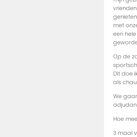
vrienden
genieten
met onze
een hele
geworde
Op de za
sportsch
Dit doe i
als chau
We gaan 
adjudant
Hoe meer
3 maal v