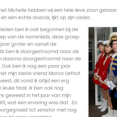
t Michelle hebben wij een hele lieve zoon genaamd
en een echte doerak, lijkt op zijn vader.
leden ben ik ooit begonnen bij de
ep van de narrenkids, deze groep
 jaar groter en vanuit de
ds ben ik doorgestroomd naar de
n daarna doorgestroomd naar de
 Ook ben ik nog een paar jaar
t mijn beste vriend Marco Liethof
eest, dit vond ik altijd een erg
 leuke taak. Ik ben ook nog
ns geweest in het jaar van mijn
001, wat een ervaring was dat. Zo
oorgegroeid tot senator met nog