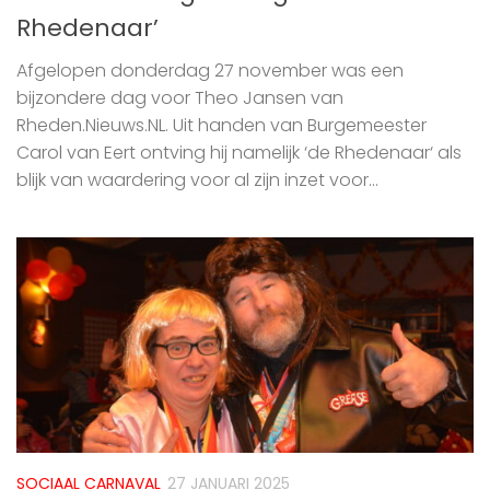
Rhedenaar’
Afgelopen donderdag 27 november was een
bijzondere dag voor Theo Jansen van
Rheden.Nieuws.NL. Uit handen van Burgemeester
Carol van Eert ontving hij namelijk ‘de Rhedenaar‘ als
blijk van waardering voor al zijn inzet voor...
SOCIAAL CARNAVAL
27 JANUARI 2025