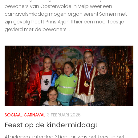
bewoners van Oosterwolde in Velp weer een
carnavalsmiddag mogen organiseren! Samen met
zijn gevolg heeft Prins Arjan II hier een mooi feestje
gevierd met de bewoners....
SOCIAAL CARNAVAL
3 FEBRUARI 2026
Feest op de kindermiddag!
Afgelopen zaterdag 31 januari was het feest in het